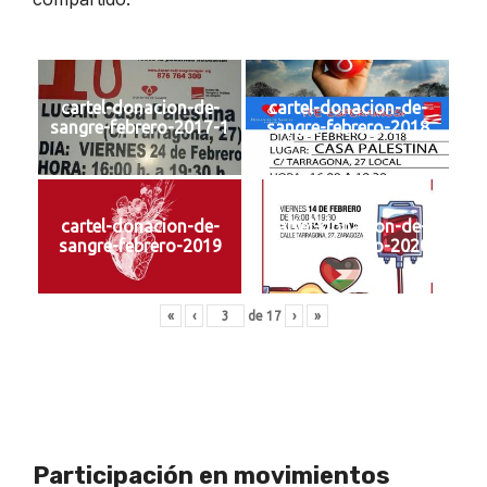
cartel-donacion-de-
cartel-donacion-de-
sangre-febrero-2017-1
sangre-febrero-2018
cartel-donacion-de-
cartel-donacion-de-
sangre-febrero-2019
sangre-febrero-2020
«
‹
de
17
›
»
Participación en movimientos