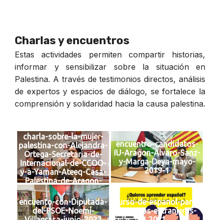
Charlas y encuentros
Estas actividades permiten compartir historias,
informar y sensibilizar sobre la situación en
Palestina. A través de testimonios directos, análisis
de expertos y espacios de diálogo, se fortalece la
comprensión y solidaridad hacia la causa palestina.
charla-sobre-la-mujer-
encuentro-candidatos-
palestina-con-Alejandra-
IU-Aragon-Alvaro-Sanz-
Ortega-Secretaria-de-
y-Marga-Deya-mayo-
Internacional-de-CCOO-
2019-1
y-a-Yaman-Ateeq-Casa-
Palestina-de-Aragon-
febrero-2019
encuento-con-Diputada-
curso-de-espanol-para-
del-PSOE-Noemi-
personas-extranjeras-
Villagrasa-junio-2022
2021