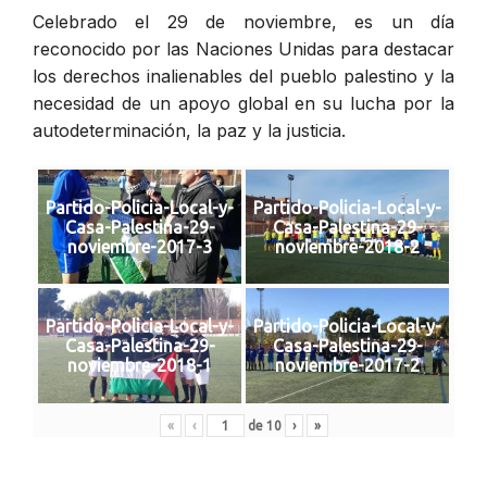
Celebrado el 29 de noviembre, es un día
reconocido por las Naciones Unidas para destacar
los derechos inalienables del pueblo palestino y la
necesidad de un apoyo global en su lucha por la
autodeterminación, la paz y la justicia.
Partido-Policia-Local-y-
Partido-Policia-Local-y-
Casa-Palestina-29-
Casa-Palestina-29-
noviembre-2017-3
noviembre-2018-2
Partido-Policia-Local-y-
Partido-Policia-Local-y-
Casa-Palestina-29-
Casa-Palestina-29-
noviembre-2018-1
noviembre-2017-2
«
‹
de
10
›
»