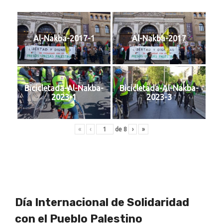
Al-Nakba-2017-1
Al-Nakba-2017
Bicicletada-Al-Nakba-
Bicicletada-Al-Nakba-
2023-1
2023-3
«
‹
de
8
›
»
Día Internacional de Solidaridad
con el Pueblo Palestino