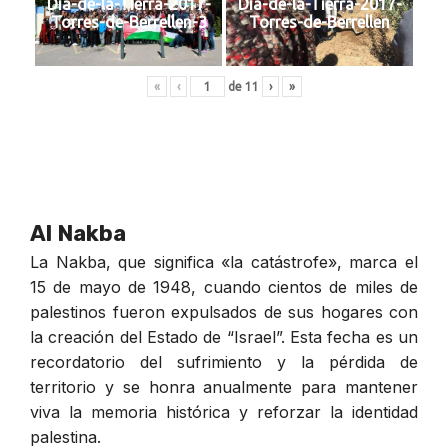
Dia-de-la-Tierra-2017-
Dia-de-la-Tierra-2017-
Torres-de-Berrellen-3
Torres-de-Berrellen
«
‹
de
11
›
»
Al Nakba
La Nakba, que significa «la catástrofe», marca el
15 de mayo de 1948, cuando cientos de miles de
palestinos fueron expulsados de sus hogares con
la creación del Estado de “Israel”. Esta fecha es un
recordatorio del sufrimiento y la pérdida de
territorio y se honra anualmente para mantener
viva la memoria histórica y reforzar la identidad
palestina.