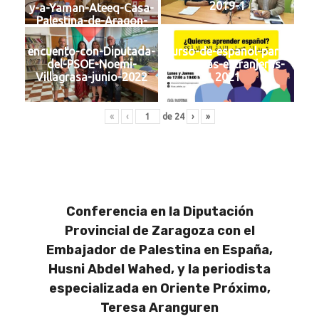
2019-1
y-a-Yaman-Ateeq-Casa-
Palestina-de-Aragon-
febrero-2019
encuento-con-Diputada-
curso-de-espanol-para-
del-PSOE-Noemi-
personas-extranjeras-
Villagrasa-junio-2022
2021
«
‹
de
24
›
»
Conferencia en la Diputación
Provincial de Zaragoza con el
Embajador de Palestina en España,
Husni Abdel Wahed, y la periodista
especializada en Oriente Próximo,
Teresa Aranguren