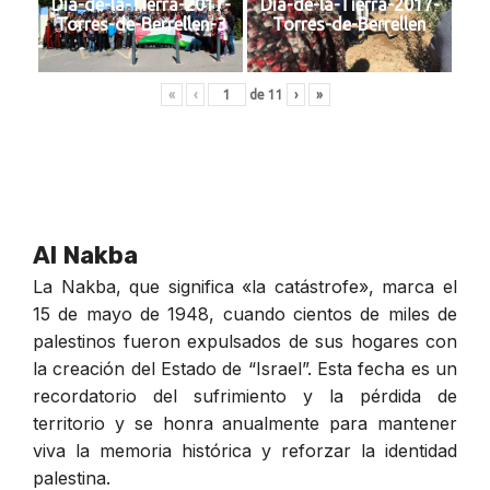
Dia-de-la-Tierra-2017-
Dia-de-la-Tierra-2017-
Torres-de-Berrellen-3
Torres-de-Berrellen
«
‹
de
11
›
»
Al Nakba
La Nakba, que significa «la catástrofe», marca el
15 de mayo de 1948, cuando cientos de miles de
palestinos fueron expulsados de sus hogares con
la creación del Estado de “Israel”. Esta fecha es un
recordatorio del sufrimiento y la pérdida de
territorio y se honra anualmente para mantener
viva la memoria histórica y reforzar la identidad
palestina.