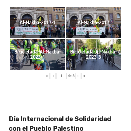
Al-Nakba-2017-1
Al-Nakba-2017
Bicicletada-Al-Nakba-
Bicicletada-Al-Nakba-
2023-1
2023-3
«
‹
de
8
›
»
Día Internacional de Solidaridad
con el Pueblo Palestino