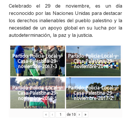
Celebrado el 29 de noviembre, es un día
reconocido por las Naciones Unidas para destacar
los derechos inalienables del pueblo palestino y la
necesidad de un apoyo global en su lucha por la
autodeterminación, la paz y la justicia.
Partido-Policia-Local-y-
Partido-Policia-Local-y-
Casa-Palestina-29-
Casa-Palestina-29-
noviembre-2017-3
noviembre-2018-2
Partido-Policia-Local-y-
Partido-Policia-Local-y-
Casa-Palestina-29-
Casa-Palestina-29-
noviembre-2018-1
noviembre-2017-2
«
‹
de
10
›
»