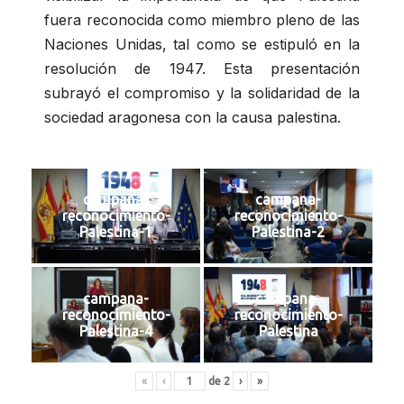
fuera reconocida como miembro pleno de las
Naciones Unidas, tal como se estipuló en la
resolución de 1947. Esta presentación
subrayó el compromiso y la solidaridad de la
sociedad aragonesa con la causa palestina.
campana-
campana-
reconocimiento-
reconocimiento-
Palestina-1
Palestina-2
campana-
campana-
reconocimiento-
reconocimiento-
Palestina-4
Palestina
«
‹
de
2
›
»