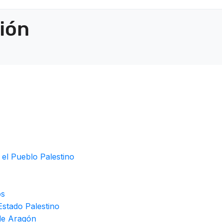
ción
 el Pueblo Palestino
os
stado Palestino
de Aragón