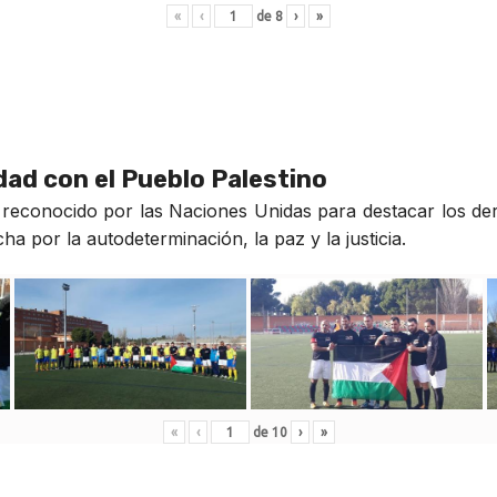
«
‹
de
8
›
»
idad con el Pueblo Palestino
reconocido por las Naciones Unidas para destacar los der
a por la autodeterminación, la paz y la justicia.
«
‹
de
10
›
»