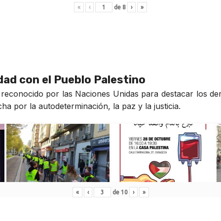
«
‹
de
8
›
»
idad con el Pueblo Palestino
reconocido por las Naciones Unidas para destacar los der
a por la autodeterminación, la paz y la justicia.
«
‹
de
10
›
»