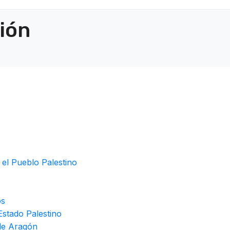
ción
 el Pueblo Palestino
os
stado Palestino
de Aragón