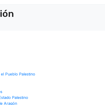
ción
 el Pueblo Palestino
os
stado Palestino
de Aragón