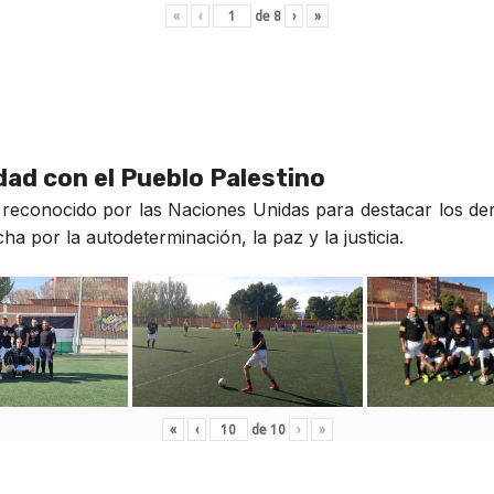
«
‹
de
8
›
»
idad con el Pueblo Palestino
reconocido por las Naciones Unidas para destacar los der
a por la autodeterminación, la paz y la justicia.
«
‹
de
10
›
»