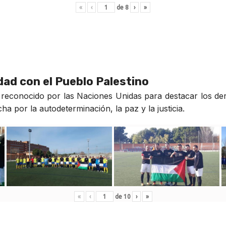
«
‹
de
8
›
»
idad con el Pueblo Palestino
reconocido por las Naciones Unidas para destacar los der
a por la autodeterminación, la paz y la justicia.
«
‹
de
10
›
»