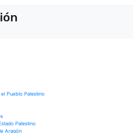
ción
 el Pueblo Palestino
os
stado Palestino
de Aragón