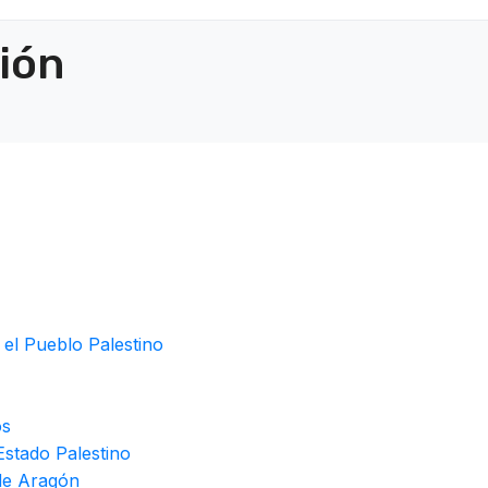
ción
 el Pueblo Palestino
os
stado Palestino
de Aragón