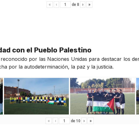
«
‹
de
8
›
»
idad con el Pueblo Palestino
reconocido por las Naciones Unidas para destacar los der
a por la autodeterminación, la paz y la justicia.
«
‹
de
10
›
»