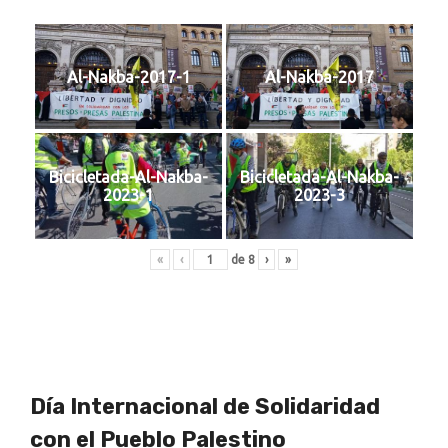
Al-Nakba-2017-1
Al-Nakba-2017
Bicicletada-Al-Nakba-
Bicicletada-Al-Nakba-
2023-1
2023-3
«
‹
de
8
›
»
Día Internacional de Solidaridad
con el Pueblo Palestino