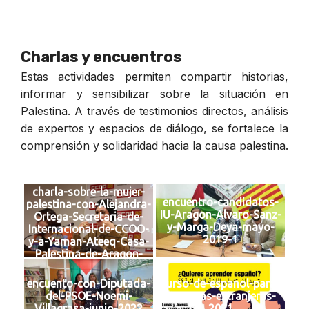
Charlas y encuentros
Estas actividades permiten compartir historias,
informar y sensibilizar sobre la situación en
Palestina. A través de testimonios directos, análisis
de expertos y espacios de diálogo, se fortalece la
comprensión y solidaridad hacia la causa palestina.
charla-sobre-la-mujer-
encuentro-candidatos-
palestina-con-Alejandra-
IU-Aragon-Alvaro-Sanz-
Ortega-Secretaria-de-
y-Marga-Deya-mayo-
Internacional-de-CCOO-
2019-1
y-a-Yaman-Ateeq-Casa-
Palestina-de-Aragon-
febrero-2019
encuento-con-Diputada-
curso-de-espanol-para-
del-PSOE-Noemi-
personas-extranjeras-
Villagrasa-junio-2022
2021