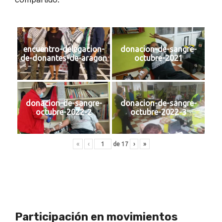
encuentro-delegacion-
donacion-de-sangre-
de-donantes-de-aragon
octubre-2021
donacion-de-sangre-
donacion-de-sangre-
octubre-2022-2
octubre-2022-3
«
‹
de
17
›
»
Participación en movimientos