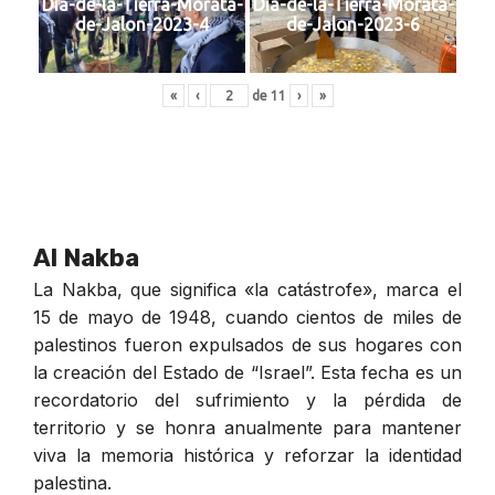
Dia-de-la-Tierra-Morata-
Dia-de-la-Tierra-Morata-
de-Jalon-2023-4
de-Jalon-2023-6
«
‹
de
11
›
»
Al Nakba
La Nakba, que significa «la catástrofe», marca el
15 de mayo de 1948, cuando cientos de miles de
palestinos fueron expulsados de sus hogares con
la creación del Estado de “Israel”. Esta fecha es un
recordatorio del sufrimiento y la pérdida de
territorio y se honra anualmente para mantener
viva la memoria histórica y reforzar la identidad
palestina.