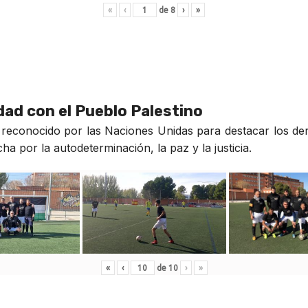
«
‹
de
8
›
»
idad con el Pueblo Palestino
reconocido por las Naciones Unidas para destacar los der
a por la autodeterminación, la paz y la justicia.
«
‹
de
10
›
»