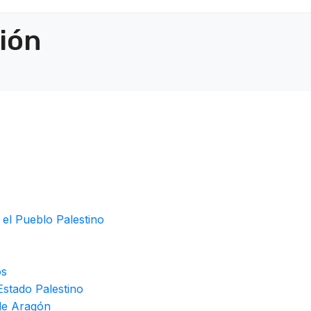
ción
 el Pueblo Palestino
os
stado Palestino
de Aragón