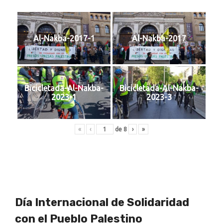
Al-Nakba-2017-1
Al-Nakba-2017
Bicicletada-Al-Nakba-
Bicicletada-Al-Nakba-
2023-1
2023-3
«
‹
de
8
›
»
Día Internacional de Solidaridad
con el Pueblo Palestino