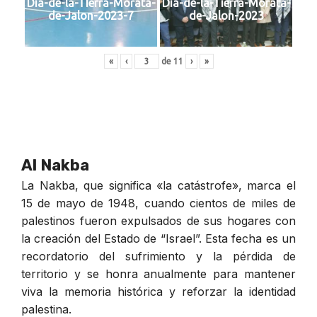
Dia-de-la-TIerra-Morata-
Dia-de-la-Tierra-Morata-
de-Jalon-2023-7
de-Jalon-2023
«
‹
de
11
›
»
Al Nakba
La Nakba, que significa «la catástrofe», marca el
15 de mayo de 1948, cuando cientos de miles de
palestinos fueron expulsados de sus hogares con
la creación del Estado de “Israel”. Esta fecha es un
recordatorio del sufrimiento y la pérdida de
territorio y se honra anualmente para mantener
viva la memoria histórica y reforzar la identidad
palestina.