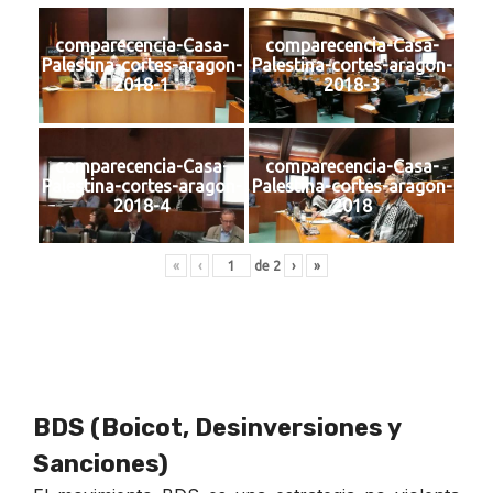
comparecencia-Casa-
comparecencia-Casa-
Palestina-cortes-aragon-
Palestina-cortes-aragon-
2018-1
2018-3
comparecencia-Casa-
comparecencia-Casa-
Palestina-cortes-aragon-
Palestina-cortes-aragon-
2018-4
2018
«
‹
de
2
›
»
BDS (Boicot, Desinversiones y
Sanciones)