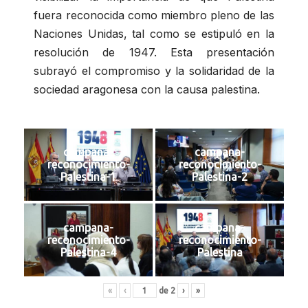
fuera reconocida como miembro pleno de las
Naciones Unidas, tal como se estipuló en la
resolución de 1947. Esta presentación
subrayó el compromiso y la solidaridad de la
sociedad aragonesa con la causa palestina.
campana-
campana-
reconocimiento-
reconocimiento-
Palestina-1
Palestina-2
campana-
campana-
reconocimiento-
reconocimiento-
Palestina-4
Palestina
«
‹
de
2
›
»