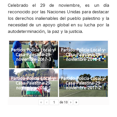
Celebrado el 29 de noviembre, es un día
reconocido por las Naciones Unidas para destacar
los derechos inalienables del pueblo palestino y la
necesidad de un apoyo global en su lucha por la
autodeterminación, la paz y la justicia.
Partido-Policia-Local-y-
Partido-Policia-Local-y-
Casa-Palestina-29-
Casa-Palestina-29-
noviembre-2017-3
noviembre-2018-2
Partido-Policia-Local-y-
Partido-Policia-Local-y-
Casa-Palestina-29-
Casa-Palestina-29-
noviembre-2018-1
noviembre-2017-2
«
‹
de
10
›
»