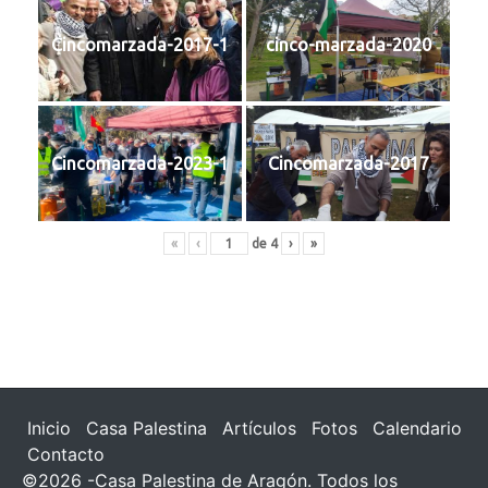
Cincomarzada-2017-1
cinco-marzada-2020
Cincomarzada-2023-1
Cincomarzada-2017
«
‹
de
4
›
»
Inicio
Casa Palestina
Artículos
Fotos
Calendario
Contacto
©2026 -Casa Palestina de Aragón. Todos los