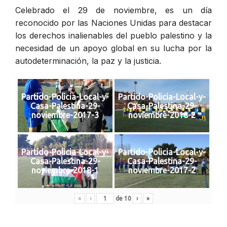
Celebrado el 29 de noviembre, es un día
reconocido por las Naciones Unidas para destacar
los derechos inalienables del pueblo palestino y la
necesidad de un apoyo global en su lucha por la
autodeterminación, la paz y la justicia.
Partido-Policia-Local-y-
Partido-Policia-Local-y-
Casa-Palestina-29-
Casa-Palestina-29-
noviembre-2017-3
noviembre-2018-2
Partido-Policia-Local-y-
Partido-Policia-Local-y-
Casa-Palestina-29-
Casa-Palestina-29-
noviembre-2018-1
noviembre-2017-2
«
‹
de
10
›
»