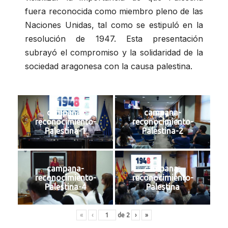
fuera reconocida como miembro pleno de las
Naciones Unidas, tal como se estipuló en la
resolución de 1947. Esta presentación
subrayó el compromiso y la solidaridad de la
sociedad aragonesa con la causa palestina.
campana-
campana-
reconocimiento-
reconocimiento-
Palestina-1
Palestina-2
campana-
campana-
reconocimiento-
reconocimiento-
Palestina-4
Palestina
«
‹
de
2
›
»