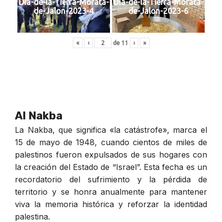
Dia-de-la-Tierra-Morata-
Dia-de-la-Tierra-Morata-
de-Jalon-2023-4
de-Jalon-2023-6
«
‹
de
11
›
»
Al Nakba
La Nakba, que significa «la catástrofe», marca el
15 de mayo de 1948, cuando cientos de miles de
palestinos fueron expulsados de sus hogares con
la creación del Estado de “Israel”. Esta fecha es un
recordatorio del sufrimiento y la pérdida de
territorio y se honra anualmente para mantener
viva la memoria histórica y reforzar la identidad
palestina.