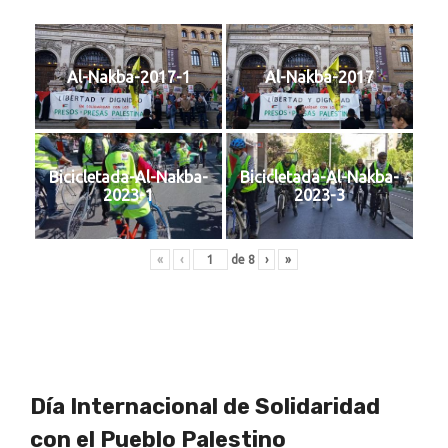
Al-Nakba-2017-1
Al-Nakba-2017
Bicicletada-Al-Nakba-
Bicicletada-Al-Nakba-
2023-1
2023-3
«
‹
de
8
›
»
Día Internacional de Solidaridad
con el Pueblo Palestino