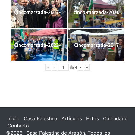
Cincomarzada-2017-1
cinco-marzada-2020
Cincomarzada-2023-1
Cincomarzada-2017
«
‹
de
4
›
»
Inicio
Casa Palestina
Artículos
Fotos
Calendario
Contacto
©2026 -Casa Palestina de Aragón. Todos los