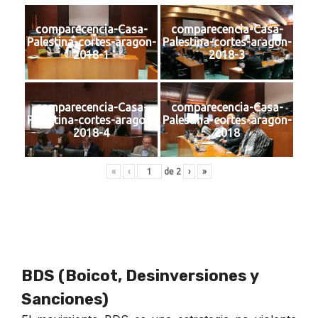
comparecencia-Casa-
comparecencia-Casa-
Palestina-cortes-aragon-
Palestina-cortes-aragon-
2018-1
2018-3
comparecencia-Casa-
comparecencia-Casa-
Palestina-cortes-aragon-
Palestina-cortes-aragon-
2018-4
2018
«
‹
de
2
›
»
BDS (Boicot, Desinversiones y
Sanciones)