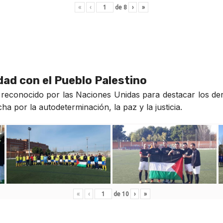
«
‹
de
8
›
»
idad con el Pueblo Palestino
reconocido por las Naciones Unidas para destacar los der
a por la autodeterminación, la paz y la justicia.
«
‹
de
10
›
»