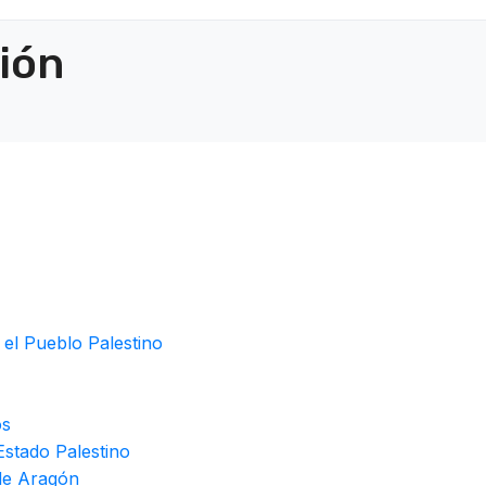
ción
 el Pueblo Palestino
os
stado Palestino
de Aragón