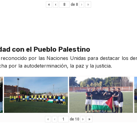
«
‹
de
8
›
»
idad con el Pueblo Palestino
reconocido por las Naciones Unidas para destacar los der
a por la autodeterminación, la paz y la justicia.
«
‹
de
10
›
»