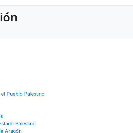
ción
 el Pueblo Palestino
os
stado Palestino
de Aragón