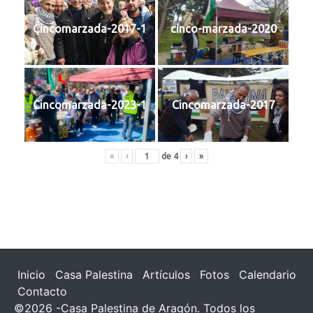
Cincomarzada-2017-1
cinco-marzada-2020
Cincomarzada-2023-1
Cincomarzada-2017
«
‹
de
4
›
»
Inicio
Casa Palestina
Artículos
Fotos
Calendario
Contacto
©2026 -Casa Palestina de Aragón. Todos los