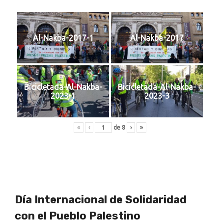
Al-Nakba-2017-1
Al-Nakba-2017
Bicicletada-Al-Nakba-
Bicicletada-Al-Nakba-
2023-1
2023-3
«
‹
de
8
›
»
Día Internacional de Solidaridad
con el Pueblo Palestino