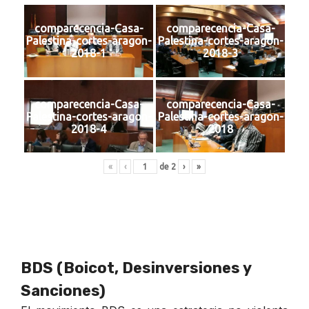
comparecencia-Casa-
comparecencia-Casa-
Palestina-cortes-aragon-
Palestina-cortes-aragon-
2018-1
2018-3
comparecencia-Casa-
comparecencia-Casa-
Palestina-cortes-aragon-
Palestina-cortes-aragon-
2018-4
2018
«
‹
de
2
›
»
BDS (Boicot, Desinversiones y
Sanciones)