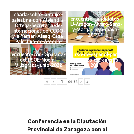
charla-sobre-la-mujer-
encuentro-candidatos-
palestina-con-Alejandra-
IU-Aragon-Alvaro-Sanz-
Ortega-Secretaria-de-
y-Marga-Deya-mayo-
Internacional-de-CCOO-
2019-1
y-a-Yaman-Ateeq-Casa-
Palestina-de-Aragon-
febrero-2019
encuento-con-Diputada-
curso-de-espanol-para-
del-PSOE-Noemi-
personas-extranjeras-
Villagrasa-junio-2022
2021
«
‹
de
24
›
»
Conferencia en la Diputación
Provincial de Zaragoza con el