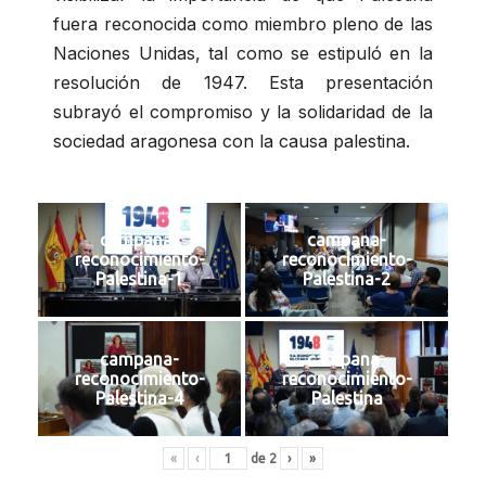
fuera reconocida como miembro pleno de las
Naciones Unidas, tal como se estipuló en la
resolución de 1947. Esta presentación
subrayó el compromiso y la solidaridad de la
sociedad aragonesa con la causa palestina.
campana-
campana-
reconocimiento-
reconocimiento-
Palestina-1
Palestina-2
campana-
campana-
reconocimiento-
reconocimiento-
Palestina-4
Palestina
«
‹
de
2
›
»