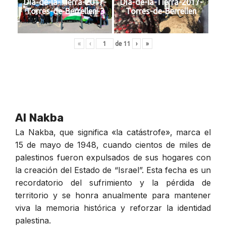
Dia-de-la-Tierra-2017-
Dia-de-la-Tierra-2017-
Torres-de-Berrellen-3
Torres-de-Berrellen
«
‹
de
11
›
»
Al Nakba
La Nakba, que significa «la catástrofe», marca el
15 de mayo de 1948, cuando cientos de miles de
palestinos fueron expulsados de sus hogares con
la creación del Estado de “Israel”. Esta fecha es un
recordatorio del sufrimiento y la pérdida de
territorio y se honra anualmente para mantener
viva la memoria histórica y reforzar la identidad
palestina.