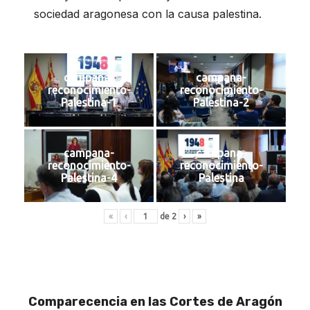
sociedad aragonesa con la causa palestina.
campana-
campana-
reconocimiento-
reconocimiento-
Palestina-1
Palestina-2
campana-
campana-
reconocimiento-
reconocimiento-
Palestina-4
Palestina
«
‹
de
2
›
»
Comparecencia en las Cortes de Aragón