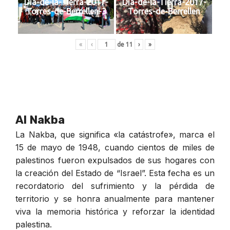
Dia-de-la-Tierra-2017-
Dia-de-la-Tierra-2017-
Torres-de-Berrellen-3
Torres-de-Berrellen
«
‹
de
11
›
»
Al Nakba
La Nakba, que significa «la catástrofe», marca el
15 de mayo de 1948, cuando cientos de miles de
palestinos fueron expulsados de sus hogares con
la creación del Estado de “Israel”. Esta fecha es un
recordatorio del sufrimiento y la pérdida de
territorio y se honra anualmente para mantener
viva la memoria histórica y reforzar la identidad
palestina.