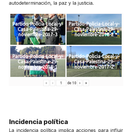
autodeterminación, la paz y la justicia.
Partido-Policia-Local-y-
Partido-Policia-Local-y-
Casa-Palestina-29-
Casa-Palestina-29-
noviembre-2017-3
noviembre-2018-2
Partido-Policia-Local-y-
Partido-Policia-Local-y-
Casa-Palestina-29-
Casa-Palestina-29-
noviembre-2018-1
noviembre-2017-2
«
‹
de
10
›
»
Incidencia política
La incidencia política implica acciones para influir