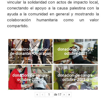
vincular la solidaridad con actos de impacto local,
conectando el apoyo a la causa palestina con la
ayuda a la comunidad en general y mostrando la
colaboración humanitaria como un valor
compartido.
encuentro-delegacion-
donacion-de-sangre-
de-donantes-de-aragon
octubre-2021
donacion-de-sangre-
donacion-de-sangre-
octubre-2022-2
octubre-2022-3
«
‹
de
17
›
»