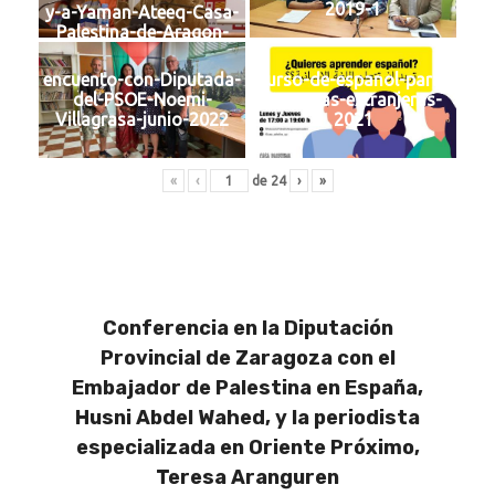
2019-1
y-a-Yaman-Ateeq-Casa-
Palestina-de-Aragon-
febrero-2019
encuento-con-Diputada-
curso-de-espanol-para-
del-PSOE-Noemi-
personas-extranjeras-
Villagrasa-junio-2022
2021
«
‹
de
24
›
»
Conferencia en la Diputación
Provincial de Zaragoza con el
Embajador de Palestina en España,
Husni Abdel Wahed, y la periodista
especializada en Oriente Próximo,
Teresa Aranguren