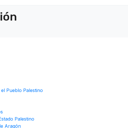
ción
 el Pueblo Palestino
os
stado Palestino
de Aragón