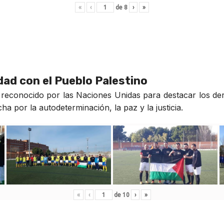
«
‹
de
8
›
»
idad con el Pueblo Palestino
reconocido por las Naciones Unidas para destacar los der
a por la autodeterminación, la paz y la justicia.
«
‹
de
10
›
»