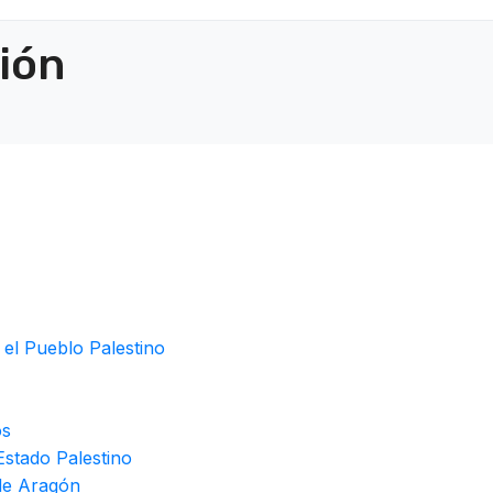
ción
 el Pueblo Palestino
os
stado Palestino
de Aragón