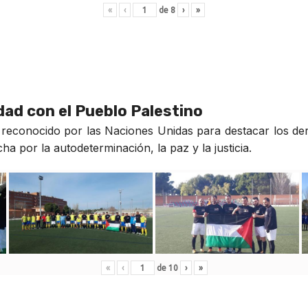
«
‹
de
8
›
»
idad con el Pueblo Palestino
reconocido por las Naciones Unidas para destacar los der
a por la autodeterminación, la paz y la justicia.
«
‹
de
10
›
»