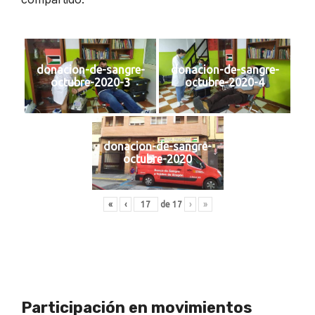
donacion-de-sangre-
donacion-de-sangre-
octubre-2020-3
octubre-2020-4
donacion-de-sangre-
octubre-2020
«
‹
de
17
›
»
Participación en movimientos