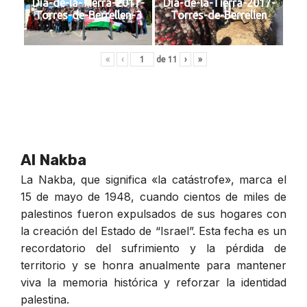
Dia-de-la-Tierra-2017-
Dia-de-la-Tierra-2017-
Torres-de-Berrellen-3
Torres-de-Berrellen
«
‹
de
11
›
»
Al Nakba
La Nakba, que significa «la catástrofe», marca el
15 de mayo de 1948, cuando cientos de miles de
palestinos fueron expulsados de sus hogares con
la creación del Estado de “Israel”. Esta fecha es un
recordatorio del sufrimiento y la pérdida de
territorio y se honra anualmente para mantener
viva la memoria histórica y reforzar la identidad
palestina.