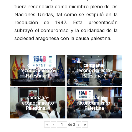
fuera reconocida como miembro pleno de las
Naciones Unidas, tal como se estipuló en la
resolución de 1947. Esta presentación
subrayó el compromiso y la solidaridad de la
sociedad aragonesa con la causa palestina.
campana-
campana-
reconocimiento-
reconocimiento-
Palestina-1
Palestina-2
campana-
campana-
reconocimiento-
reconocimiento-
Palestina-4
Palestina
«
‹
de
2
›
»