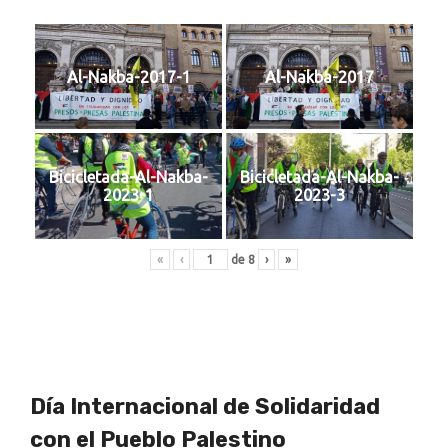
Al-Nakba-2017-1
Al-Nakba-2017
Bicicletada-Al-Nakba-
Bicicletada-Al-Nakba-
2023-1
2023-3
«
‹
de
8
›
»
Día Internacional de Solidaridad
con el Pueblo Palestino