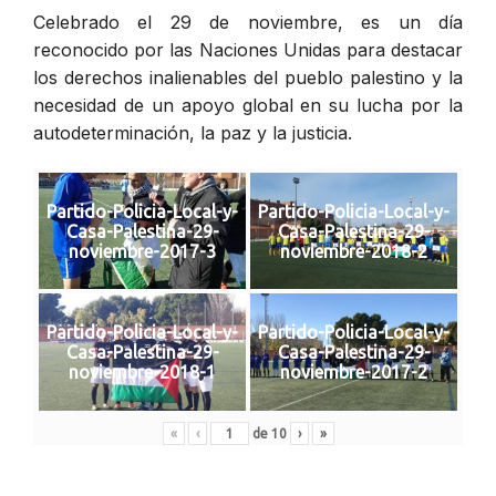
Celebrado el 29 de noviembre, es un día
reconocido por las Naciones Unidas para destacar
los derechos inalienables del pueblo palestino y la
necesidad de un apoyo global en su lucha por la
autodeterminación, la paz y la justicia.
Partido-Policia-Local-y-
Partido-Policia-Local-y-
Casa-Palestina-29-
Casa-Palestina-29-
noviembre-2017-3
noviembre-2018-2
Partido-Policia-Local-y-
Partido-Policia-Local-y-
Casa-Palestina-29-
Casa-Palestina-29-
noviembre-2018-1
noviembre-2017-2
«
‹
de
10
›
»