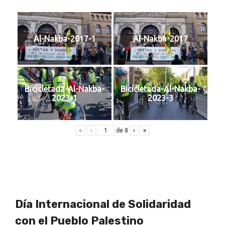
Al-Nakba-2017-1
Al-Nakba-2017
Bicicletada-Al-Nakba-
Bicicletada-Al-Nakba-
2023-1
2023-3
«
‹
de
8
›
»
Día Internacional de Solidaridad
con el Pueblo Palestino