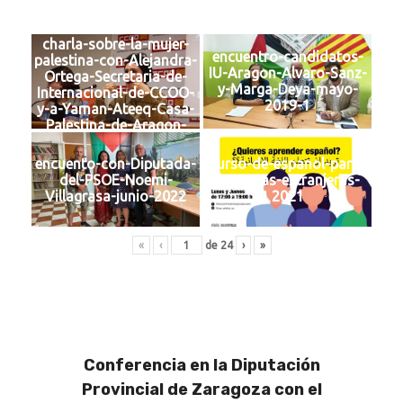
charla-sobre-la-mujer-
encuentro-candidatos-
palestina-con-Alejandra-
IU-Aragon-Alvaro-Sanz-
Ortega-Secretaria-de-
y-Marga-Deya-mayo-
Internacional-de-CCOO-
2019-1
y-a-Yaman-Ateeq-Casa-
Palestina-de-Aragon-
febrero-2019
encuento-con-Diputada-
curso-de-espanol-para-
del-PSOE-Noemi-
personas-extranjeras-
Villagrasa-junio-2022
2021
«
‹
de
24
›
»
Conferencia en la Diputación
Provincial de Zaragoza con el