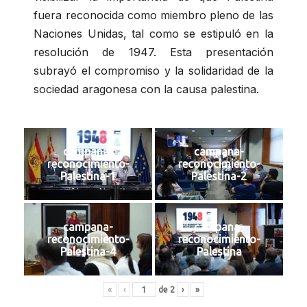
fuera reconocida como miembro pleno de las
Naciones Unidas, tal como se estipuló en la
resolución de 1947. Esta presentación
subrayó el compromiso y la solidaridad de la
sociedad aragonesa con la causa palestina.
campana-
campana-
reconocimiento-
reconocimiento-
Palestina-1
Palestina-2
campana-
campana-
reconocimiento-
reconocimiento-
Palestina-4
Palestina
«
‹
de
2
›
»