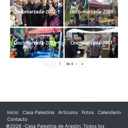
Cincomarzada-2017-1
cinco-marzada-2020
Cincomarzada-2023-1
Cincomarzada-2017
«
‹
de
4
›
»
Inicio
Casa Palestina
Artículos
Fotos
Calendario
Contacto
©2026 -Casa Palestina de Aragón. Todos los