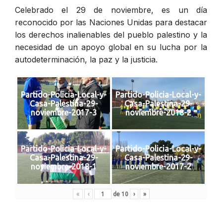
Celebrado el 29 de noviembre, es un día
reconocido por las Naciones Unidas para destacar
los derechos inalienables del pueblo palestino y la
necesidad de un apoyo global en su lucha por la
autodeterminación, la paz y la justicia.
Partido-Policia-Local-y-
Partido-Policia-Local-y-
Casa-Palestina-29-
Casa-Palestina-29-
noviembre-2017-3
noviembre-2018-2
Partido-Policia-Local-y-
Partido-Policia-Local-y-
Casa-Palestina-29-
Casa-Palestina-29-
noviembre-2018-1
noviembre-2017-2
«
‹
de
10
›
»