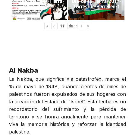
cartel-Dia-de-la-Tierra-
Dia-de-la-Tierra-2017-
Pastriz-2019
Torres-de-Berrellen-1
«
‹
de
11
›
»
Al Nakba
La Nakba, que significa «la catástrofe», marca el
15 de mayo de 1948, cuando cientos de miles de
palestinos fueron expulsados de sus hogares con
la creación del Estado de “Israel”. Esta fecha es un
recordatorio del sufrimiento y la pérdida de
territorio y se honra anualmente para mantener
viva la memoria histórica y reforzar la identidad
palestina.