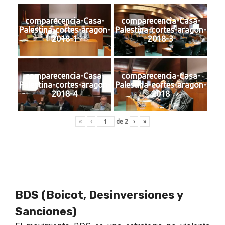
comparecencia-Casa-
comparecencia-Casa-
Palestina-cortes-aragon-
Palestina-cortes-aragon-
2018-1
2018-3
comparecencia-Casa-
comparecencia-Casa-
Palestina-cortes-aragon-
Palestina-cortes-aragon-
2018-4
2018
«
‹
de
2
›
»
BDS (Boicot, Desinversiones y
Sanciones)